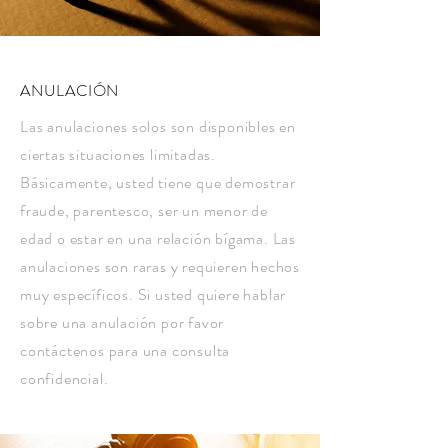
ANULACIÓN
Las anulaciones solos son disponibles en
ciertas situaciones limitadas.
Básicamente, usted tiene que demostrar
fraude, parentesco, ser un menor de
edad o estar en una relación bígama. Las
anulaciones son raras y requieren hechos
muy específicos. Si usted quiere hablar
sobre una anulación por favor
contáctenos para una consulta
confidencial.