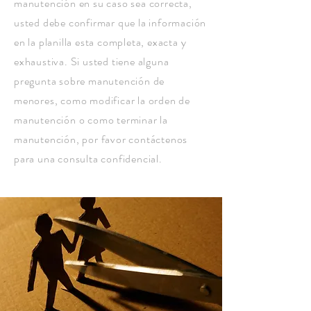
manutención en su caso sea correcta,
usted debe confirmar que la información
en la planilla esta completa, exacta y
exhaustiva. Si usted tiene alguna
pregunta sobre manutención de
menores, como modificar la orden de
manutención o como terminar la
manutención, por favor contáctenos
para una consulta confidencial.