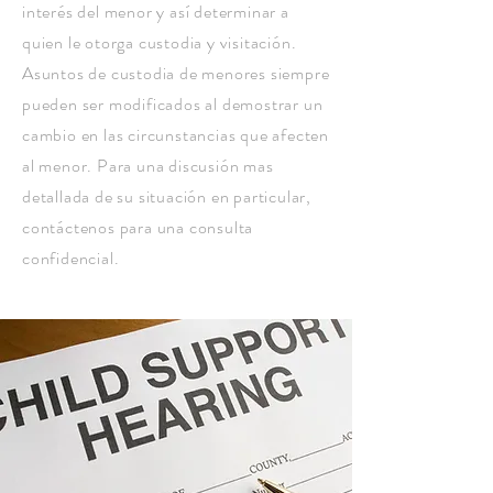
interés del menor y así determinar a
quien le otorga custodia y visitación.
Asuntos de custodia de menores siempre
pueden ser modificados al demostrar un
cambio en las circunstancias que afecten
al menor. Para una discusión mas
detallada de su situación en particular,
contáctenos para una consulta
confidencial.